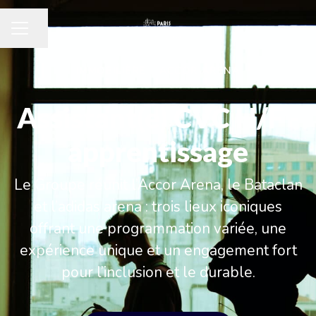
Partager la page
MENU CARRIÈRE
IMMOBILIÈRE
·
ACCOR ARENA
Assistant(e) CVC H/F -
apprentissage
Le Groupe réunit l’Accor Arena, le Bataclan
et l’adidas arena : trois lieux iconiques
offrant une programmation variée, une
expérience unique et un engagement fort
pour l’inclusion et le durable.