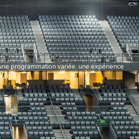
nt une programmation variée, une expérience
urable.