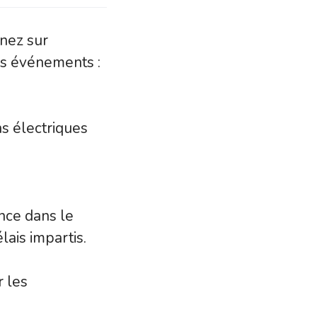
enez sur
des événements :
ns électriques
nce dans le
ais impartis.
r les