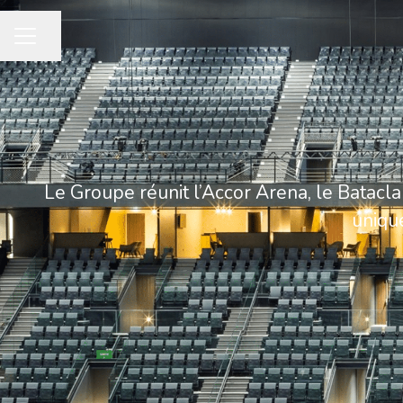
Partager la page
MENU CARRIÈRE
Le Groupe réunit l’Accor Arena, le Batacla
unique