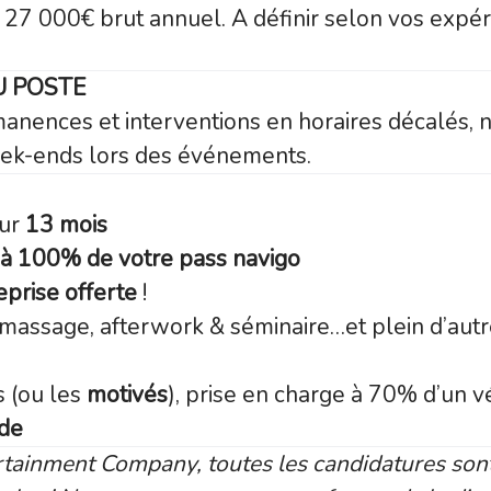
 27 000€ brut annuel. A définir selon vos expér
U POSTE
manences et interventions en horaires décalés,
eek-ends lors des événements.
sur
13 mois
à 100% de votre pass navigo
eprise offerte
!
 massage, afterwork & séminaire…et plein d’autr
s (ou les
motivés
), prise en charge à 70% d’un v
ide
rtainment Company, toutes les candidatures sont