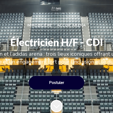
IMMOBILIÈRE
·
ACCOR ARENA
Électricien H/F - CDI
n et l’adidas arena : trois lieux iconiques offra
 et un engagement fort pour l’inclusion et le d
Postuler